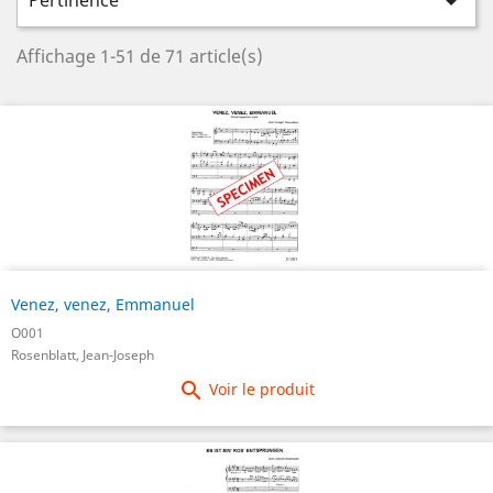
Pertinence

Affichage 1-51 de 71 article(s)
Venez, venez, Emmanuel
O001
Rosenblatt, Jean-Joseph

Voir le produit