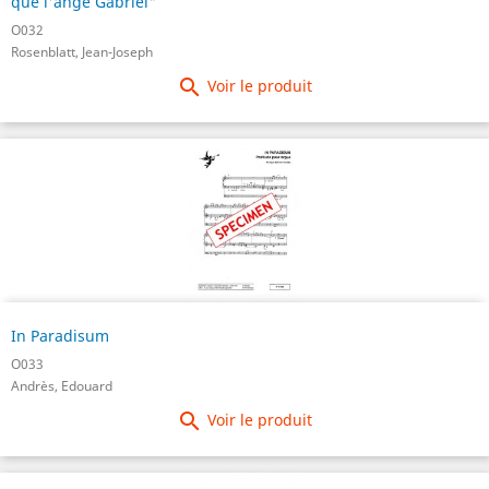
que l'ange Gabriel"
O032
Rosenblatt, Jean-Joseph

Voir le produit
In Paradisum
O033
Andrès, Edouard

Voir le produit