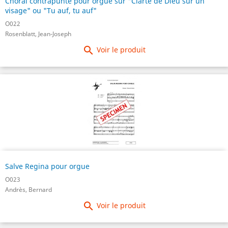
Choral contrapunté pour orgue sur "Clarté de Dieu sur un
visage" ou "Tu auf, tu auf"
O022
Rosenblatt, Jean-Joseph

Voir le produit
Salve Regina pour orgue
O023
Andrès, Bernard

Voir le produit