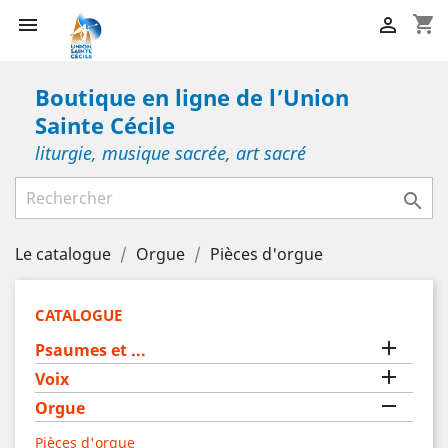
shopping_cart


Boutique en ligne de l’Union
Sainte Cécile
liturgie, musique sacrée, art sacré

Le catalogue
Orgue
Pièces d'orgue
CATALOGUE

Psaumes et ...

Voix

Orgue
Pièces d'orgue