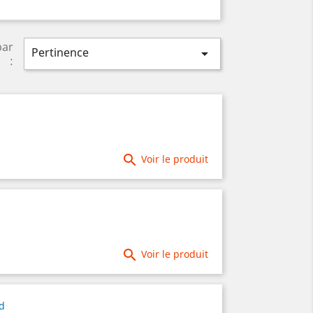
par
Pertinence

:

Voir le produit

Voir le produit
nd