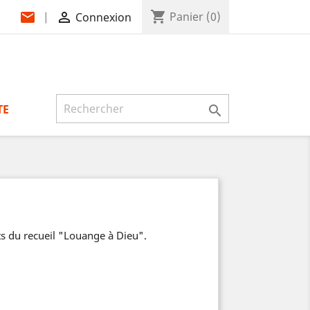
shopping_cart
mail

Panier
(0)
|
Connexion
TE

s du recueil "Louange à Dieu".