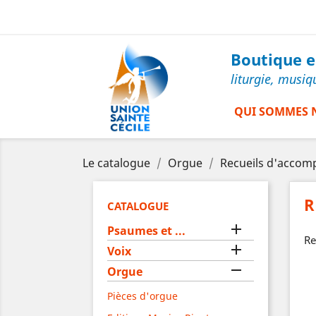
Boutique en
liturgie, musiq
QUI SOMMES 
Le catalogue
Orgue
Recueils d'acco
R
CATALOGUE

Psaumes et ...
Re

Voix

Orgue
Pièces d'orgue