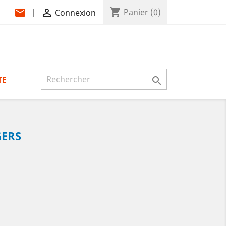
shopping_cart
mail

Panier
(0)
|
Connexion
TE

GERS