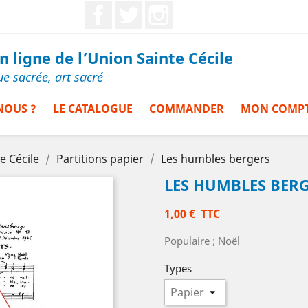
Facebook
Twitter
Instagram
 ligne de l’Union Sainte Cécile
ue sacrée, art sacré
NOUS ?
LE CATALOGUE
COMMANDER
MON COMP
e Cécile
Partitions papier
Les humbles bergers
LES HUMBLES BER
1,00 €
TTC
Populaire ; Noël
Types